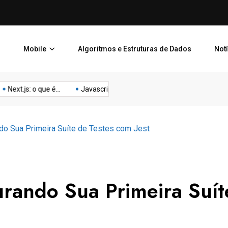
O que é Expo: conheça o fr
Mobile
Algoritmos e Estruturas de Dados
Not
xt.js: o que é...
Javascript filter(): Como Usar...
Lista Encadead
do Sua Primeira Suíte de Testes com Jest
rando Sua Primeira Suít