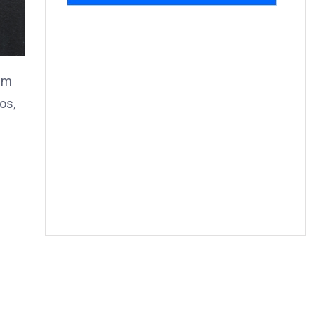
 um
os,