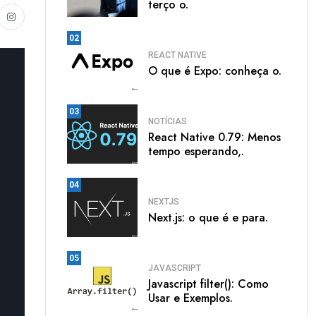
terço o.
02
REACT NATIVE
O que é Expo: conheça o.
03
NOTÍCIAS
React Native 0.79: Menos
tempo esperando,.
04
NEXTJS
Next.js: o que é e para.
05
JAVASCRIPT
Javascript filter(): Como
Usar e Exemplos.