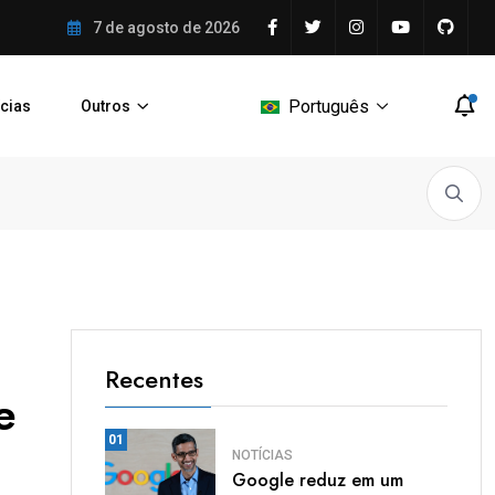
amework que simplifica o
7 de agosto de 2026
Português
ícias
Outros
a – Conceito,...
Google reduz em um...
O que é Expo:...
Recentes
e
01
NOTÍCIAS
Google reduz em um