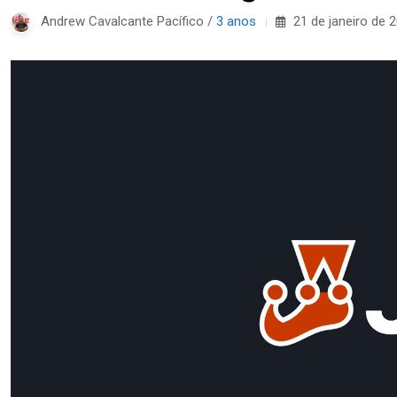
Andrew Cavalcante Pacífico /
3 anos
21 de janeiro de 