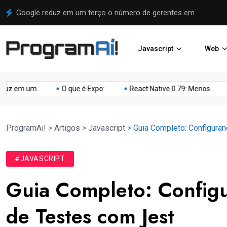
Google reduz em um terço o número de gerentes em
Javascript
Web
em um...
O que é Expo:...
React Native 0.79: Menos...
Ne
ProgramAi!
>
Artigos
>
Javascript
>
Guia Completo: Configuran
#JAVASCRIPT
Guia Completo: Configu
de Testes com Jest