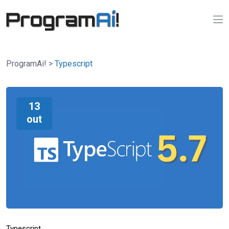
ProgramAi!
>
Typescript
13
out
Typescript