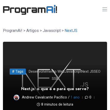
ProgramAi!
>
Artigos
>
Javascript
>
NextJS
# Tags
Desenvolvimento Web
Javascript
Next JS
SEO
SSR
Next.js: o que é e para que serve?
Andrew Cavalcante Pacífico /
1 ano
0
8 minutos de leitura