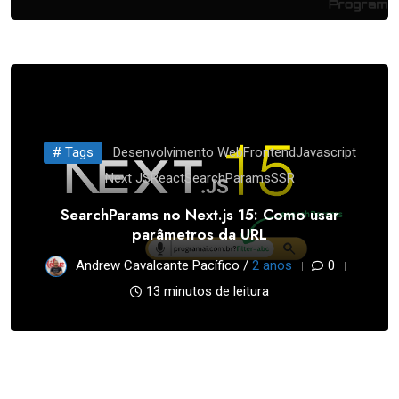
# Tags
Desenvolvimento Web
Frontend
Javascript
Next JS
React
SearchParams
SSR
SearchParams no Next.js 15: Como usar
parâmetros da URL
Andrew Cavalcante Pacífico /
2 anos
0
13 minutos de leitura