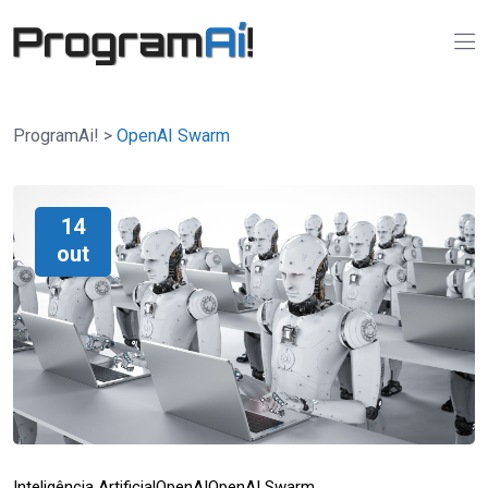
ProgramAi!
>
OpenAI Swarm
14
out
Inteligência Artificial
OpenAI
OpenAI Swarm