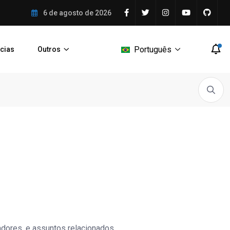
o número de gerentes em
6 de agosto de 2026
Português
ícias
Outros
ncadeada – Conceito,...
Google reduz em um...
O que é Expo:.
dores, e assuntos relacionados.