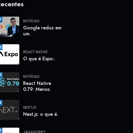
ecentes
1
NOTÍCIAS
Google reduz em
um.
2
REACT NATIVE
O que é Expo:.
3
NOTÍCIAS
React Native
0.79: Menos.
4
NEXTJS
Next.js: o que é.
5
JAVASCRIPT