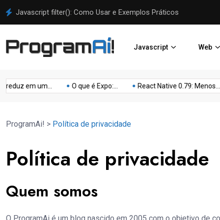
Javascript filter(): Como Usar e Exemplos Práticos
Javascript
Web
reduz em um...
O que é Expo:...
React Native 0.79: Menos...
ProgramAi!
>
Política de privacidade
Política de privacidade
Quem somos
O ProgramAi é um blog nascido em 2005 com o objetivo de co