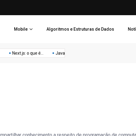
Google reduz em um terço 
Mobile
Algoritmos e Estruturas de Dados
Not
Next.js: o que é...
Javascript filter(): Como Usar...
Lista E
mpartilhar conhecimento a respeito de programação de computa