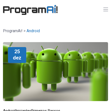
ProgramAi!
>
Android
25
dez
Android
Iniciantes
Primeiros Passos